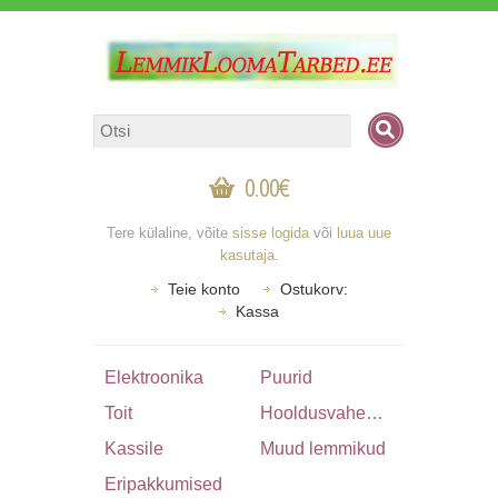
0.00€
Tere külaline, võite
sisse logida
või
luua uue
kasutaja
.
Teie konto
Ostukorv:
Kassa
Elektroonika
Puurid
Toit
Hooldusvahendid & Tarbed
Kassile
Muud lemmikud
Eripakkumised