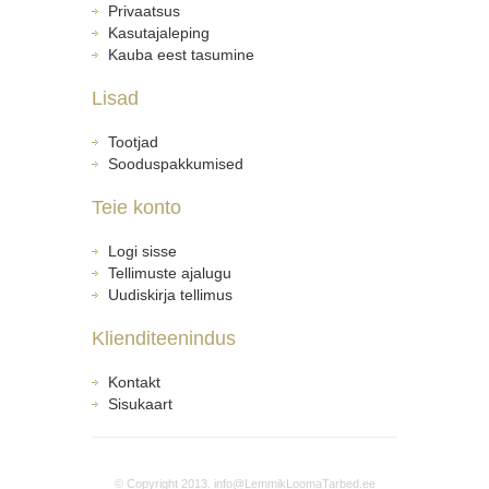
Privaatsus
Kasutajaleping
Kauba eest tasumine
Lisad
Tootjad
Sooduspakkumised
Teie konto
Logi sisse
Tellimuste ajalugu
Uudiskirja tellimus
Klienditeenindus
Kontakt
Sisukaart
© Copyright 2013. info@LemmikLoomaTarbed.ee