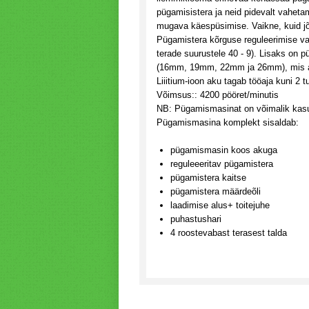
pügamisistera
ja neid pidevalt vahet
mugava käespüsimise. Vaikne, kuid jõ
Pügamistera
kõrguse r
eguleerimise v
terade suurustele 40 - 9). Lisaks on
(16mm, 19mm, 22mm ja 26mm), mis a
Liiitium-ioon aku tagab tööaja kuni 2 t
Võimsus:: 4200 pööret/minutis
NB: Pügamismasinat on võimalik kasu
Pügamismasina komplekt sisaldab:
pügamismasin koos akuga
reguleeeritav pügamistera
pügamistera kaitse
pügamistera määrdeõli
laadimise alus+ toitejuhe
puhastushari
4 roostevabast terasest talda