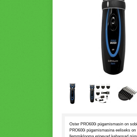
Oster PRO600i pügamismasin on sobili
PRO600i pügamismasina eeliseks on pü
llemmiklooma erinevad kehaosad püga