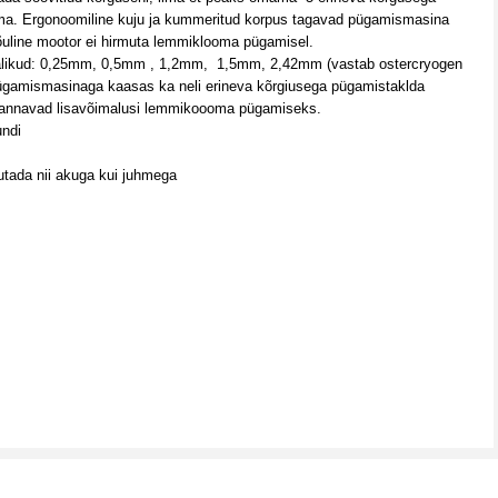
ama
. Ergonoomiline kuju ja kummeritud korpus tagavad pügamismasina
uline mootor ei hirmuta lemmiklooma pügamisel.
alikud: 0,25mm, 0,5mm , 1,2mm, 1,5mm, 2,42mm (vastab ostercryogen
 pügamismasinaga kaasas ka neli erineva kõrgiusega pügamistaklda
nnavad lisavõimalusi lemmikoooma pügamiseks.
undi
tada nii akuga kui juhmega