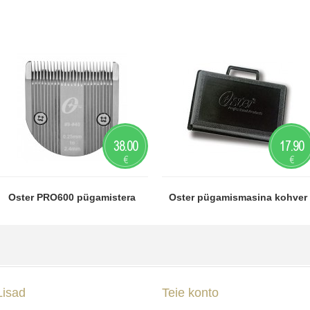
38.00
17.90
€
€
Oster PRO600 pügamistera
Oster pügamismasina kohver
Lisad
Teie konto