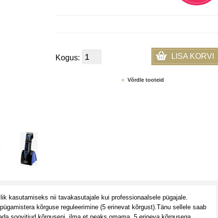
LISA KORVI
Kogus:
Võrdle tooteid
k kasutamiseks nii tavakasutajale kui professionaalsele pügajale.
gamistera kõrguse reguleerimine (5 erinevat kõrgust).Tänu sellele saab
da soovitiud kõrguseni, ilma et peaks omama 5 erineva kõrgusega