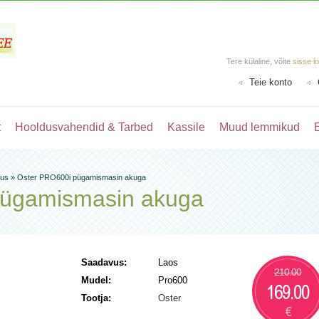
Tere külaline, võite
sisse l
Teie konto
t
Hooldusvahendid & Tarbed
Kassile
Muud lemmikud
dus
»
Oster PRO600i pügamismasin akuga
pügamismasin akuga
Saadavus:
Laos
210.00
Mudel:
Pro600
169.00
Tootja:
Oster
€