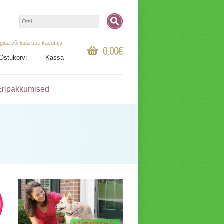
ogida
või
luua uue kasutaja
.
0.00€
Ostukorv:
Kassa
Eripakkumised