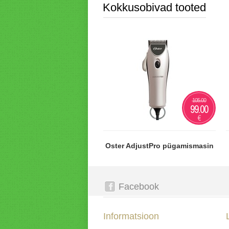
Kokkusobivad tooted
105.00
99.00
€
Oster AdjustPro pügamismasin
Facebook
Informatsioon