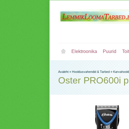
Elektroonika
Puurid
Toi
Avaleht
»
Hooldusvahendid & Tarbed
»
Karvahool
Oster PRO600i 