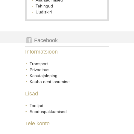
Allalaadimised
Tehingud
Uudiskiri
Facebook
Informatsioon
Transport
Privaatsus
Kasutajaleping
Kauba eest tasumine
Lisad
Tootjad
Sooduspakkumised
Teie konto