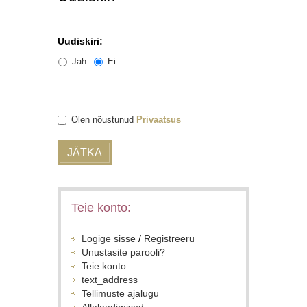
Uudiskiri:
Jah
Ei
Olen nõustunud
Privaatsus
JÄTKA
Teie konto:
Logige sisse
/
Registreeru
Unustasite parooli?
Teie konto
text_address
Tellimuste ajalugu