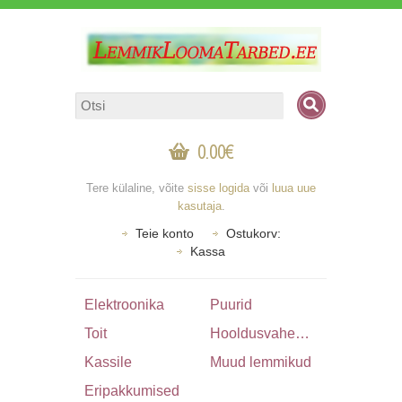
0.00€
Tere külaline, võite
sisse logida
või
luua uue
kasutaja
.
Teie konto
Ostukorv:
Kassa
Elektroonika
Puurid
Toit
Hooldusvahendid & Tarbed
Kassile
Muud lemmikud
Eripakkumised