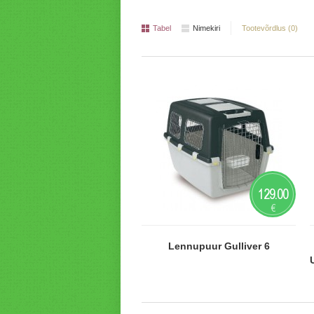
Tabel
Nimekiri
Tootevõrdlus (0)
129.00
€
Lennupuur Gulliver 6