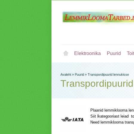
Elektroonika
Puurid
Toi
Avaleht
»
Puurid
»
Transpordipuurid lennukisse
Transpordipuurid
Plaanid lemmiklooma lenn
Siit lkategooriast leiad 
Need lemmiklooma transpo