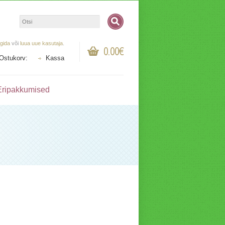
ogida
või
luua uue kasutaja
.
0.00€
Ostukorv:
Kassa
Eripakkumised