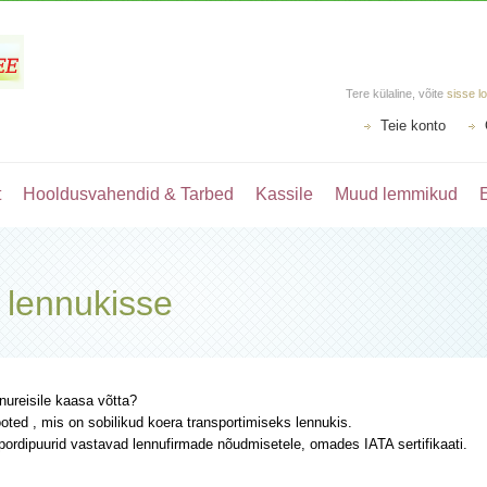
Tere külaline, võite
sisse l
Teie konto
t
Hooldusvahendid & Tarbed
Kassile
Muud lemmikud
 lennukisse
ureisile kaasa võtta?
tooted , mis on sobilikud koera transportimiseks lennukis.
rdipuurid vastavad lennufirmade nõudmisetele, omades IATA sertifikaati.