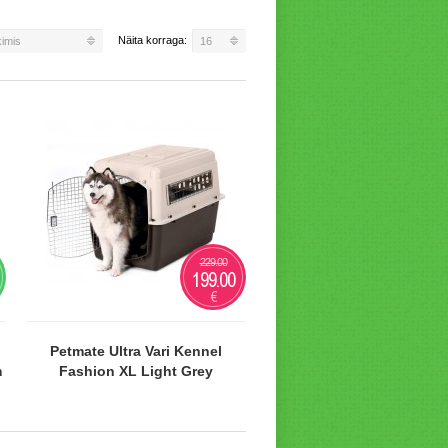
Näita korraga:
kimis
16
229.00
199.00
€
Petmate Ultra Vari Kennel
m
Fashion XL Light Grey