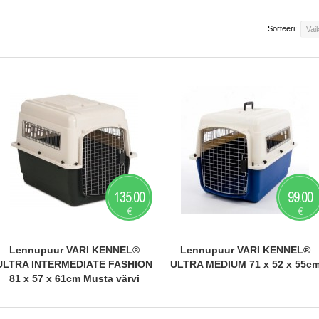
Sorteeri:
Vai
135.00
99.00
€
€
Lennupuur VARI KENNEL®
Lennupuur VARI KENNEL®
ULTRA INTERMEDIATE FASHION
ULTRA MEDIUM 71 x 52 x 55c
81 x 57 x 61cm Musta värvi