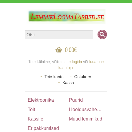
0.00€
Tere külaline, võite
sisse logida
või
luua uue
kasutaja
.
Teie konto
Ostukorv:
Kassa
Elektroonika
Puurid
Toit
Hooldusvahendid & Tarbed
Kassile
Muud lemmikud
Eripakkumised